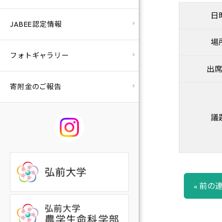
日
JABEE認定情報
場
フォトギャラリー
出
寄附金のご報告
議
« 前の