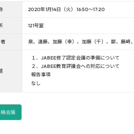
時
2020年1月14日（火） 16:50～17:20
所
121号室
席者
泉、遠藤、加藤（幸）、加藤（千）、鄒、藤﨑
１．JABEE修了認定会議の準備について
２．JABEE教育評議会への対応について
題
報告事項
なし
連絡会議