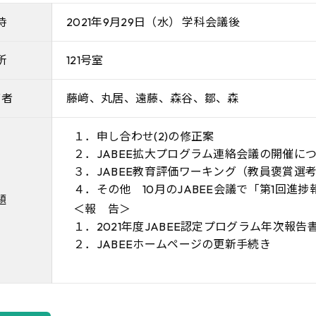
時
2021年9月29日（水） 学科会議後
所
121号室
席者
藤﨑、丸居、遠藤、森谷、鄒、森
１．申し合わせ(2)の修正案
２．JABEE拡大プログラム連絡会議の開催に
３．JABEE教育評価ワーキング（教員褒賞選
４．その他 10月のJABEE会議で「第1回
題
＜報 告＞
１．2021年度JABEE認定プログラム年次報告
２．JABEEホームページの更新手続き