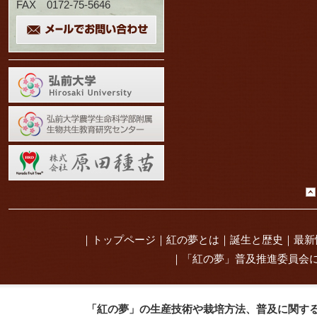
FAX 0172-75-5646
｜
トップページ
｜
紅の夢とは
｜
誕生と歴史
｜
最新
｜
「紅の夢」普及推進委員会
「紅の夢」の生産技術や栽培方法、普及に関す