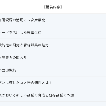
【講義内容】
利用資源の活用と６次産業化
ィードを活用した家畜生産
機能性の研究と青森野菜の魅力
と農業との関わり
多面的機能
パンに適したコメ粉の適性とは？
菜における新しい品種の育成と既存品種の保護