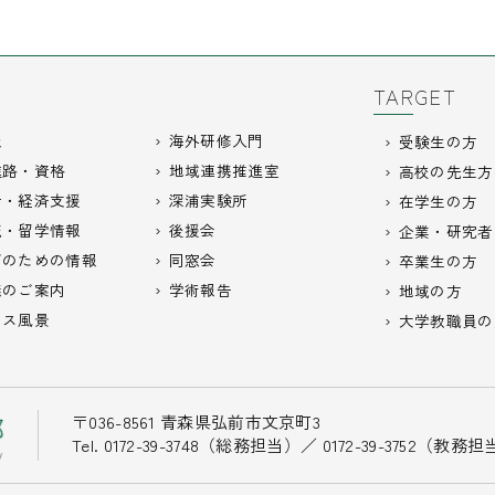
TARGET
報
海外研修入門
受験生の方
進路・資格
地域連携推進室
高校の先生方
活・経済支援
深浦実験所
在学生の方
流・留学情報
後援会
企業・研究者
びのための情報
同窓会
卒業生の方
義のご案内
学術報告
地域の方
パス風景
大学教職員の
〒036-8561 青森県弘前市文京町3
Tel. 0172-39-3748（総務担当）／ 0172-39-3752（教務