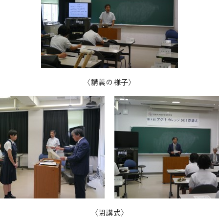
〈講義の様子〉
〈閉講式〉