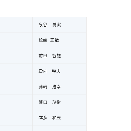
泉谷 眞実
松﨑 正敏
前田 智雄
殿内 暁夫
藤﨑 浩幸
濱田 茂樹
本多 和茂