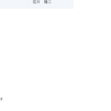
石川 隆二
す