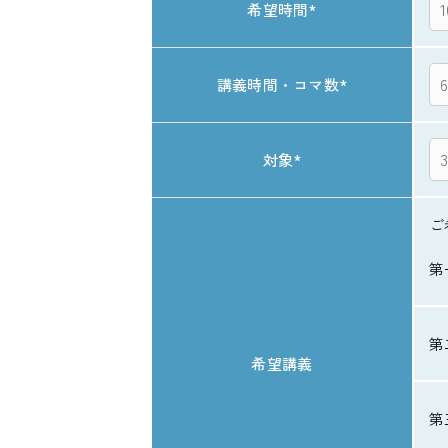
希望時間
*
講義時間・コマ数
*
対象
*
ご
第
第
希望講義
第