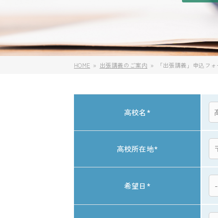
HOME
出張講義のご案内
「出張講義」申込フォ
高校名
*
高校所在地
*
希望日
*