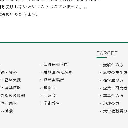
引き受けしないということはございません）。
お決めいただきます。
TARGET
報
海外研修入門
受験生の方
進路・資格
地域連携推進室
高校の先生方
活・経済支援
深浦実験所
在学生の方
流・留学情報
後援会
企業・研究者
びのための情報
同窓会
卒業生の方
義のご案内
学術報告
地域の方
パス風景
大学教職員の