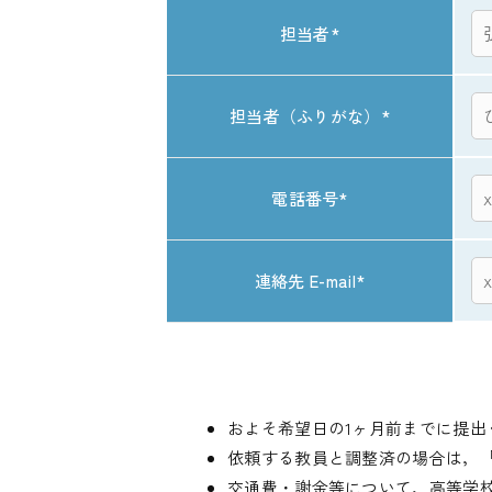
担当者
*
担当者（ふりがな）
*
電話番号
*
連絡先 E-mail
*
およそ希望日の1ヶ月前までに提出
依頼する教員と調整済の場合は，
交通費・謝金等について，高等学