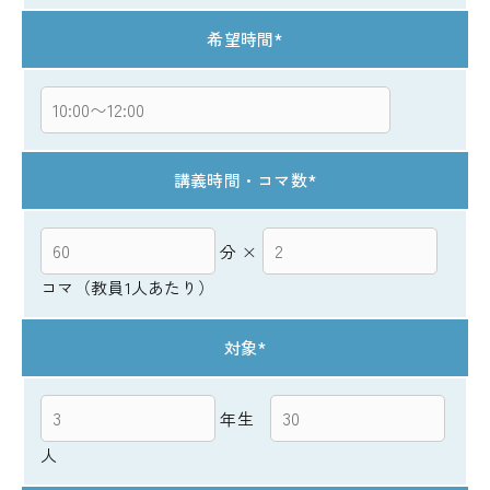
希望時間
*
講義時間・コマ数
*
分 ×
コマ（教員1人あたり）
対象
*
年生
人