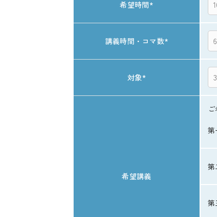
希望時間
*
講義時間・コマ数
*
対象
*
ご
第
第
希望講義
第