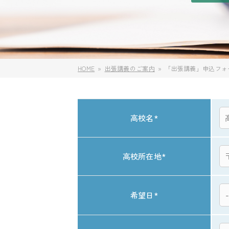
HOME
出張講義のご案内
「出張講義」申込フォ
高校名
*
高校所在地
*
希望日
*