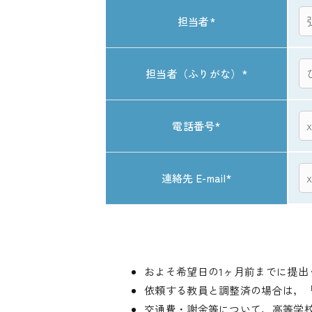
担当者
*
担当者（ふりがな）
*
電話番号
*
連絡先 E-mail
*
およそ希望日の1ヶ月前までに提出
依頼する教員と調整済の場合は，
交通費・謝金等について，高等学