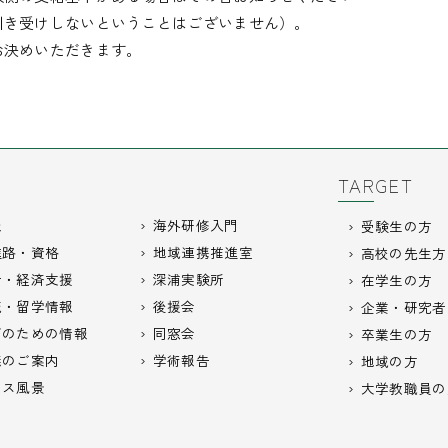
引き受けしないということはございません）。
お決めいただきます。
TARGET
報
海外研修入門
受験生の方
進路・資格
地域連携推進室
高校の先生方
活・経済支援
深浦実験所
在学生の方
流・留学情報
後援会
企業・研究者
びのための情報
同窓会
卒業生の方
義のご案内
学術報告
地域の方
パス風景
大学教職員の