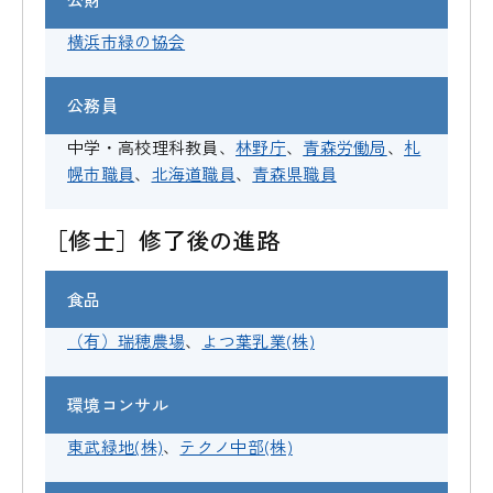
横浜市緑の協会
公務員
中学・高校理科教員、
林野庁
、
青森労働局
、
札
幌市職員
、
北海道職員
、
青森県職員
［修士］修了後の進路
食品
（有）瑞穂農場
、
よつ葉乳業(株)
環境コンサル
東武緑地(株)
、
テクノ中部(株)