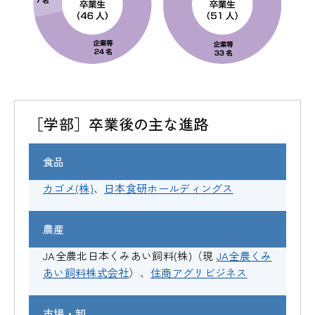
［学部］卒業後の主な進路
食品
カゴメ(株)
、
日本食研ホールディングス
農産
JA全農北日本くみあい飼料(株)（現
JA全農くみ
あい飼料株式会社
）、
住商アグリビジネス
市場・卸