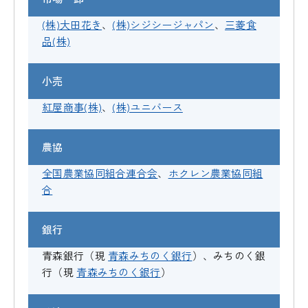
(株)大田花き
、
(株)シジシージャパン
、
三菱食
品(株)
小売
紅屋商事(株)
、
(株)ユニバース
農協
全国農業協同組合連合会
、
ホクレン農業協同組
合
銀行
青森銀行（現
青森みちのく銀行
）、みちのく銀
行（現
青森みちのく銀行
）