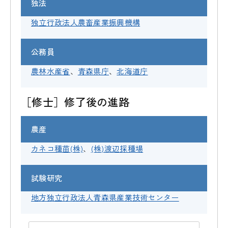
独法
独立行政法人農畜産業振興機構
公務員
農林水産省
、
青森県庁
、
北海道庁
［修士］修了後の進路
農産
カネコ種苗(株)
、
(株)渡辺採種場
試験研究
地方独立行政法人青森県産業技術センター