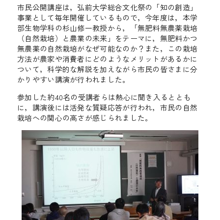
市民公開講座は，弘前大学総合文化祭の「知の創造」
事業として毎年開催しているもので，今年度は，本学
部生物学科の杉山修一教授から，「無肥料無農薬栽培
（自然栽培）と農業の未来」をテーマに，無肥料かつ
無農薬の自然栽培がなぜ可能なのか？また，この栽培
方法が農家や消費者にどのようなメリットがあるかに
ついて，科学的な解説を加えながら市民の皆さまに分
かりやすい講演が行われました。
参加した約40名の受講者らは熱心に聞き入るととも
に，講演後には活発な質疑応答が行われ，市民の自然
栽培への関心の高さが感じられました。