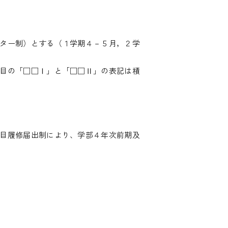
ター制）とする（１学期４－５月，２学
目の「□□Ⅰ」と「□□Ⅱ」の表記は積
目履修届出制により、学部４年次前期及