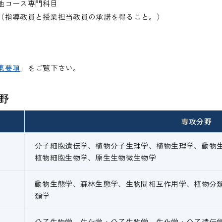
他コース専門科目
（指導教員と授業担当教員の承諾を得ること。）
集要項
」をご覧下さい。
野
専攻分野
分子細胞遺伝学、植物分子生理学、植物生理学、動物
植物細胞生物学、原生生物微生物学
動物生態学、森林生態学、生物間相互作用学、植物分
類学
分子生物学、生化学・分子生物学、生化学・分子遺伝