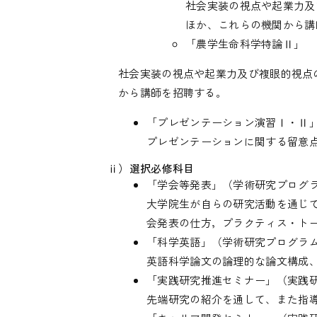
社会実装の視点や起業力及
ほか、これらの機関から講
「農学生命科学特論Ⅱ」
社会実装の視点や起業力及び複眼的視点
から講師を招聘する。
「プレゼンテーション演習Ⅰ・Ⅱ
プレゼンテーションに関する留意
ⅱ）選択必修科目
「学会等発表」（学術研究プログ
大学院生が自らの研究活動を通じ
会発表の仕方，プラクティス・ト
「科学英語」（学術研究プログラ
英語科学論文の論理的な論文構成
「実践研究推進セミナー」（実践
先端研究の紹介を通して、また指