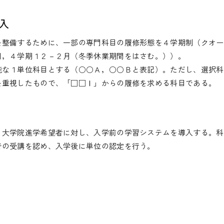
入
を整備するために、一部の専門科目の履修形態を４学期制（クオー
月，４学期１２－２月（冬季休業期間をはさむ。））。
能な１単位科目とする（○○Ａ，○○Ｂと表記）。ただし、選択科
を重視したもので、「□□Ⅰ」からの履修を求める科目である。
、大学院進学希望者に対し、入学前の学習システムを導入する。科
での受講を認め、入学後に単位の認定を行う。