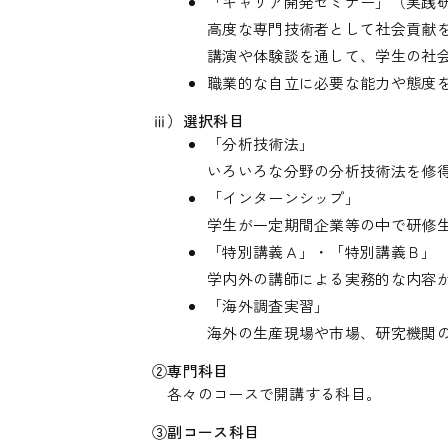
「キャリア開発セミナー」（実践
高度な専門技術者として社会貢献を
講演や体験談を通して、学生の社
職業的な自立に必要な能力や態度
ⅲ）選択科目
「分析技術法」
いろいろな分野の分析技術法を修
「インターンシップ」
学生が一定期間企業等の中で研修
「特別講義Ａ」・「特別講義Ｂ」
学内外の講師による実務的な内容
「海外調査実習」
海外の生産現場や市場、研究機関
②専門科目
各々のコースで開講する科目。
③副コース科目