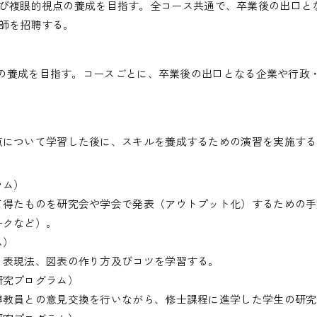
び複眼的視点の養成を目指す。全コース共通で、卒業後の出口と
師を招聘する。
の養成を目指す。コースごとに、卒業後の出口となる企業や行政
」
点について学習した後に、スキルを養成するための演習を実施する
ラム）
て得たものを研究会や学会で発表（アウトプット化）するための手
ークなど）。
ム）
、表現法、図表の作り方及びコツを学習する。
研究プログラム）
導教員との意見交換を行いながら、修士課程に進学した学生の研究