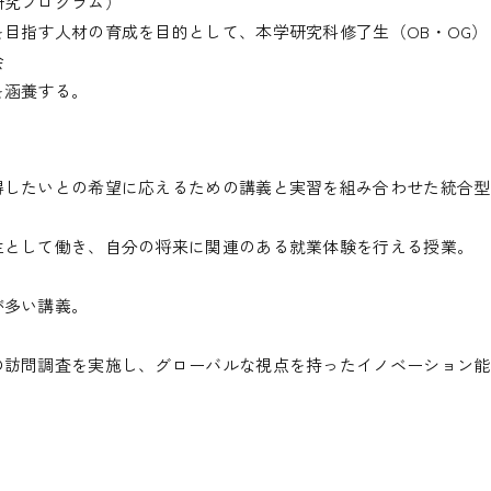
研究プログラム）
目指す人材の育成を目的として、本学研究科修了生（OB・OG
会
を涵養する。
得したいとの希望に応えるための講義と実習を組み合わせた統合型
生として働き、自分の将来に関連のある就業体験を行える授業。
が多い講義。
の訪問調査を実施し、グローバルな視点を持ったイノベーション能