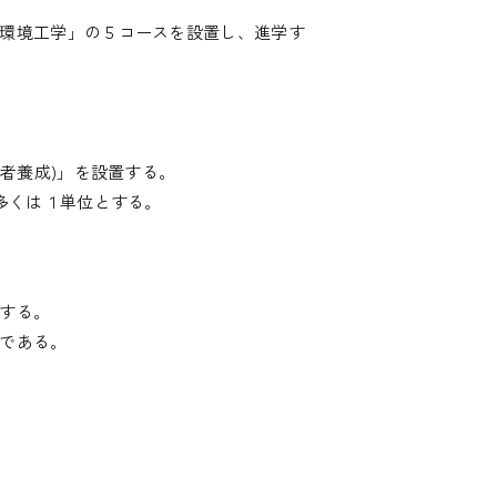
環境工学」の５コースを設置し、進学す
者養成)」を設置する。
多くは１単位とする。
する。
である。