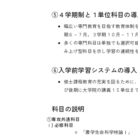
⑤４学期制と１単位科目の導
幅広い専門教育を目指す教育体制
期６－７月，３学期１０月－１１
多くの専門科目は単独でも選択可
み上げ型科目を示し学習の連続性
⑥入学前学習システムの導入
修士課程教育の充実を図るために
び後期に大学院の講義１５単位ま
科目の説明
①専攻共通科目
ⅰ) 必修科目
「農学生命科学特論Ⅰ」