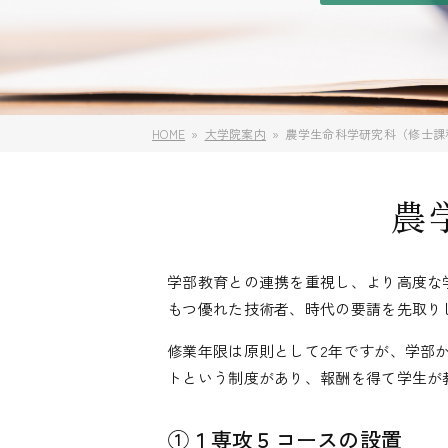
HOME
大学院案内
農学生命科学研究科（修士課
農
学部教育との連携を重視し、より高度な
もつ優れた技術者、時代の要請を先取り
修業年限は原則として2年ですが、学部
トという制度があり、報酬を得て学生が
①１専攻５コースの設置