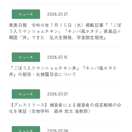
2026.07.21
ニュース
東奥日報 令和８年７月１５日（水）掲載記事『「ごぼ
う入りヤンニョムチキン」「キンパ風ホタテ」県産品×
韓国「丼」できた 弘大生開発、学食限定販売』
2026.07.15
ニュース
『ごぼう入りヤンニョムチキン丼』『キンパ風ホタテ
丼』の販売・お披露目会について
2026.07.07
ニュース
【プレスリリース】捕食者による被食者の成長戦略の分
化を実証（生物学科 森井 悠太 准教授）
2026.07.06
ニュース