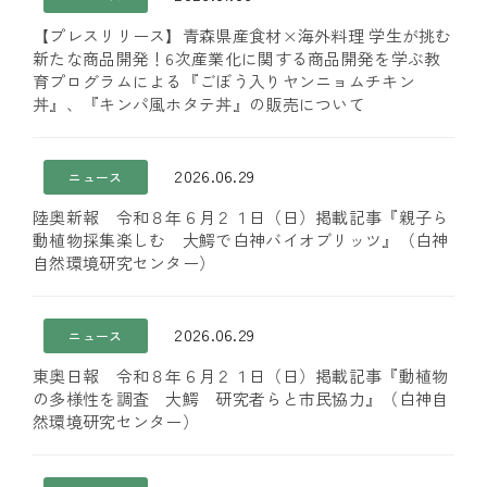
【プレスリリース】青森県産食材×海外料理 学生が挑む
新たな商品開発！6次産業化に関する商品開発を学ぶ教
育プログラムによる『ごぼう入りヤンニョムチキン
丼』、『キンパ風ホタテ丼』の販売について
2026.06.29
ニュース
陸奥新報 令和８年６月２１日（日）掲載記事『親子ら
動植物採集楽しむ 大鰐で白神バイオブリッツ』（白神
自然環境研究センター）
2026.06.29
ニュース
東奥日報 令和８年６月２１日（日）掲載記事『動植物
の多様性を調査 大鰐 研究者らと市民協力』（白神自
然環境研究センター）