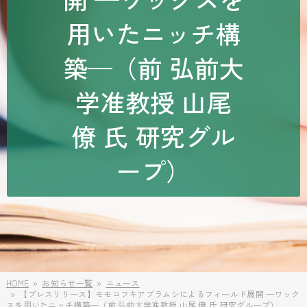
用いたニッチ構
築—（前 弘前大
学准教授 山尾
僚 氏 研究グル
ープ）
HOME
お知らせ一覧
ニュース
【プレスリリース】モモコフキアブラムシによるフィールド展開 —ワック
スを用いたニッチ構築—（前 弘前大学准教授 山尾 僚 氏 研究グループ）