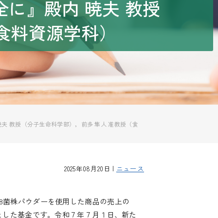
に』殿内 暁夫 教授
食料資源学科）
 教授（分子生命科学部），前多 隼人 准教授（食
2025年08月20日 |
ニュース
 8菌株パウダーを使用した商品の売上の
とした基金です。令和７年７月１日、新た