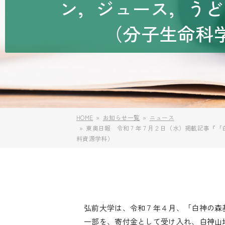
ン，ジュース，うど
（分子生命科
HOME
お知らせ一覧
ニュース
東奥日報 令和７年７月２日（水）掲載記事『「白
料資源学科）
弘前大学は、令和７年４月、「白神の森
一部を、寄付金として受け入れ、白神山