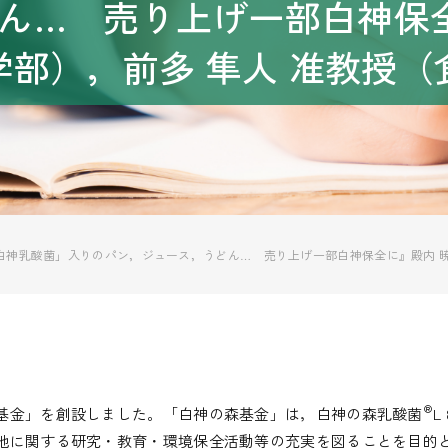
ん… 売り上げ一部白神保全
学部），前多 隼人 准教授（
神乳酸菌」入りのパン，ジュース，うどん… 売り上げ一部白神保全に』殿内 暁夫
®
基金」を創設しました。「白神の森基金」は，白神の森乳酸菌
L
地に関する研究・教育・環境保全活動等の充実を図ることを目的