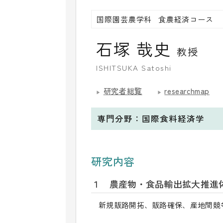
国際園芸農学科
食農経済コース
石塚 哉史
教授
ISHITSUKA Satoshi
研究者総覧
researchmap
専門分野：
国際食料経済学
研究内容
１ 農産物・食品輸出拡大推進
新規販路開拓、販路確保、産地間競