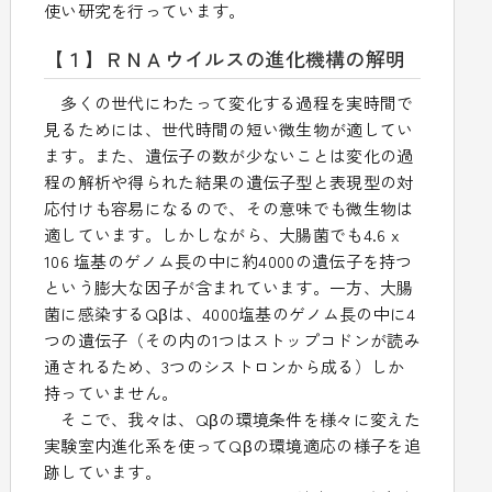
使い研究を行っています。
【１】ＲＮＡウイルスの進化機構の解明
多くの世代にわたって変化する過程を実時間で
見るためには、世代時間の短い微生物が適してい
ます。また、遺伝子の数が少ないことは変化の過
程の解析や得られた結果の遺伝子型と表現型の対
応付けも容易になるので、その意味でも微生物は
適しています。しかしながら、大腸菌でも4.6 x
106 塩基のゲノム長の中に約4000の遺伝子を持つ
という膨大な因子が含まれています。一方、大腸
菌に感染するQβは、4000塩基のゲノム長の中に4
つの遺伝子（その内の1つはストップコドンが読み
通されるため、3つのシストロンから成る）しか
持っていません。
そこで、我々は、Qβの環境条件を様々に変えた
実験室内進化系を使ってQβの環境適応の様子を追
跡しています。