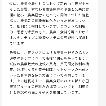
特に、農業や農村社会において新自由主義がもた
らした影響、すなわち市場原理の優先と公共的支
援の縮小、農業経営の効率化と同時に生じた格差
拡大、農業者の組織弱体化といった現象につい
て、批判的に検討しています。このような制度
的・思想的背景のもと、農業・食料分野における
オルタナティブな経済システムの可能性も探求し
ています。
最後に、北東アジアにおける農業分野での協力と
連携のあり方についても強い関心を持っており、
域内の農業政策の比較と共有、共同研究体制の構
築、越境的な食料安全保障ネットワークの形成と
いった具体的な協力方策について考察していま
す。その延長線上で、農業分野における新たな国
際貿易ルールの枠組みの構築についても、制度設
計と理念の両面から研究を展開しています。