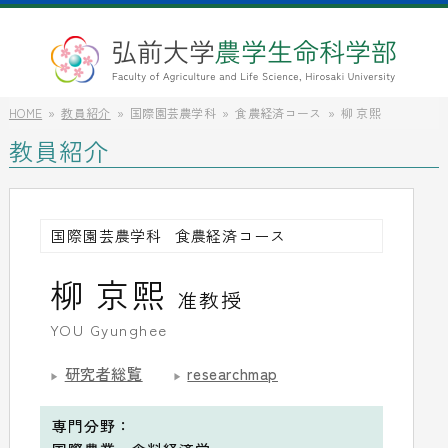
HOME
教員紹介
国際園芸農学科
食農経済コース
柳 京煕
教員紹介
国際園芸農学科
食農経済コース
柳 京煕
准教授
YOU Gyunghee
研究者総覧
researchmap
専門分野：