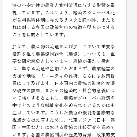
済の不安定性が農業と食料流通に与える影響を重
視しています。これにより、経済のグローバル化
が食料供給体制に与えるリスクと脆弱性、またそ
れに対する各国の政策対応の特徴を明らかにする
ことを目的としています。
加えて、農産物の流通および加工において重要な
役割を担う農業協同組合（農協）についても、重
要な研究対象としています。農協が果たす役割
は、単なる流通や金融にとどまらず、農業経営の
支援や地域コミュニティの維持、さらには政策提
言にまで及びます。日本国内の農協の制度的変遷
や現在の課題、またその経済的・社会的意義につ
いて検討するとともに、農協がグローバル経済の
中でどのような機能変化を迫られているのかにも
注目しています。こうした農協の機能を国際的な
視点から捉え直すために、北東アジア（日本・韓
国・中国など）における農協の比較研究を進めて
います。各国の農協制度の歴史的背景、政策的支