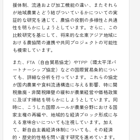
援体制、流通および加工機能の違い、またそれら
が地域農業とどう結びついているかについての実
証的な研究を通じて、農協の役割の多様性と共通
性を明らかにしようとしています。さらに、この
比較研究を基にして、将来的な北東アジア地域に
おける農協間の連携や共同プロジェクトの可能性
も模索しています。
また、FTA（自由貿易協定）やTPP（環太平洋パ
ートナーシップ協定）などの国際貿易条約につい
ても、詳細な分析を行っています。これらの協定
が国内農業や食料流通構造に与える影響、特に関
税撤廃・非関税障壁の緩和が農業経営や価格政策
に及ぼす帰結を明らかにしようとしています。同
時に、こうした国際ルールが農業分野における国
家主権の再編や、地域的な経済ブロック形成に与
える意味合いについても注視しています。加え
て、新自由主義経済体制についても、その経済
的・歴史的性格を問い直す研究を進めています。