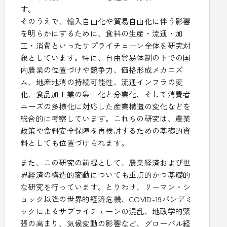
す。
そのうえで、輸入自由化や貿易自由化に伴う影響
を明らかにするために、食料の生産・流通・加
工・消費といったサプライチェーン全体を研究対
象としています。特に、自由貿易体制の下での国
内農業の位置づけや競争力、価格形成メカニズ
ム、地産地消の持続可能性、流通インフラの変
化、食品加工業の集中化と分業化、そして消費者
ニーズの多様化に対応した産業構造の変化などを
総合的に考察しています。これらの研究は、農業
政策や食料安全保障を再検討するための基礎的資
料としても位置づけられます。
また、この研究の前提として、農業経済および世
界経済の構造的変動についても重点的かつ基礎的
な研究を行っています。とりわけ、リーマン・シ
ョック以降の世界的経済危機、COVID-19パンデミ
ックによるサプライチェーンの混乱、地政学的緊
張の高まり、気候変動の影響など、グローバル経