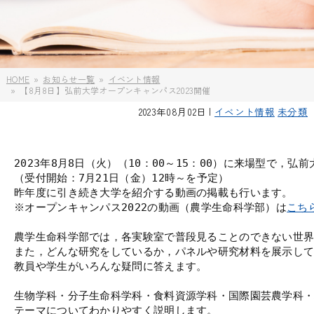
HOME
お知らせ一覧
イベント情報
【8月8日】弘前大学オープンキャンパス2023開催
2023年08月02日 |
イベント情報
未分類
2023年8月8日（火）（10：00～15：00）に来場型で，弘
（受付開始：7月21日（金）12時～を予定）

昨年度に引き続き大学を紹介する動画の掲載も行います。

※オープンキャンパス2022の動画（農学生命科学部）は
こち
農学生命科学部では，各実験室で普段見ることのできない世界
また，どんな研究をしているか，パネルや研究材料を展示して
教員や学生がいろんな疑問に答えます。

生物学科・分子生命科学科・食料資源学科・国際園芸農学科・
テーマについてわかりやすく説明します。
