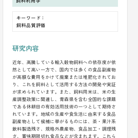
飼料利用学
キーワード：
飼料品質評価
研究内容
近年、高騰している輸入穀物飼料への依存度が依
然として高い一方で、国内では多くの食品副産物
が高額な費用をかけて廃棄または堆肥化されてお
り、これを飼料として活用する方法の開発や実証
が求められています。また、飼料用米は、米の生
産調整政策に関連し、青森県を含む全国的な課題
である休耕田の有効活用技術の一つとして期待さ
れています。地域の生産や食生活に由来する食品
副産物として候補に挙がるものには、茶・果汁系
飲料製造残さ、規格外農産物、食品加工・調理残
さ、賞味期限切れ食品などが含まれます。これら