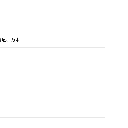
檜垣、万木
Ｅ