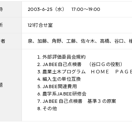
時
2003-6-25（水） 17:00～19:00
所
121打合せ室
席者
泉、加藤、角野、工藤、佐々木、高橋、谷口、
外部評価委員会規約
JABEE自己点検書 （谷口Ｇの役割）
農業土木プログラム ＨＯＭＥ ＰＡＧ
編入生の単位互換
題
JABEE関連費用
農学系JABEE研修会
JABEE 自己点検書 基準３の原案
その他