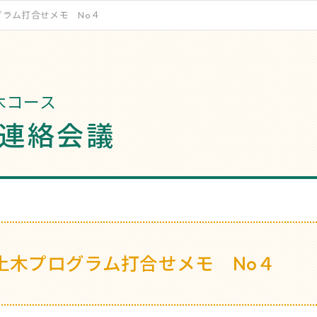
グラム打合せメモ No４
木コース
連絡会議
土木プログラム打合せメモ No４