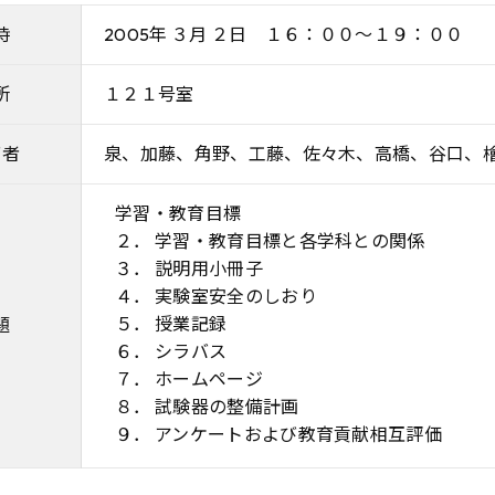
時
2005年 ３月 ２日 １６：００～１９：００
所
１２１号室
席者
泉、加藤、角野、工藤、佐々木、高橋、谷口、
学習・教育目標
２． 学習・教育目標と各学科との関係
３． 説明用小冊子
４． 実験室安全のしおり
５． 授業記録
題
６． シラバス
７． ホームページ
８． 試験器の整備計画
９． アンケートおよび教育貢献相互評価