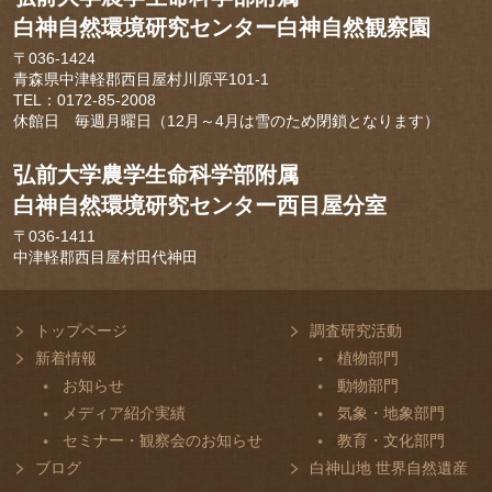
白神自然環境研究センター白神自然観察園
〒036-1424
青森県中津軽郡西目屋村川原平101-1
TEL：0172-85-2008
休館日 毎週月曜日（12月～4月は雪のため閉鎖となります）
弘前大学農学生命科学部附属
白神自然環境研究センター西目屋分室
〒036-1411
中津軽郡西目屋村田代神田
トップページ
調査研究活動
新着情報
植物部門
お知らせ
動物部門
メディア紹介実績
気象・地象部門
セミナー・観察会のお知らせ
教育・文化部門
ブログ
白神山地 世界自然遺産