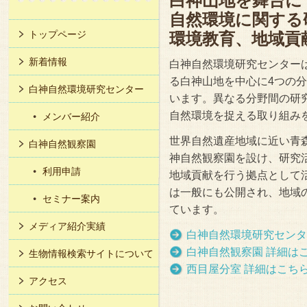
白神山地を舞台に
自然環境に関する
トップページ
環境教育、地域貢
新着情報
白神自然環境研究センター
る白神山地を中心に4つの
白神自然環境研究センター
います。異なる分野間の研
自然環境を捉える取り組み
メンバー紹介
世界自然遺産地域に近い青
白神自然観察園
神自然観察園を設け、研究
利用申請
地域貢献を行う拠点として
は一般にも公開され、地域
セミナー案内
ています。
メディア紹介実績
白神自然環境研究センタ
白神自然観察園 詳細は
生物情報検索サイトについて
西目屋分室 詳細はこち
アクセス