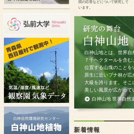
団の応答などについて研究して
います。
白神山地とは、世界自
７千ヘクタールを含む
位置する山塊のことを
原生に近いブナ林が広
大級を誇ります。そこ
美しい風景が広がって
白神山地 世界自然
新着情報