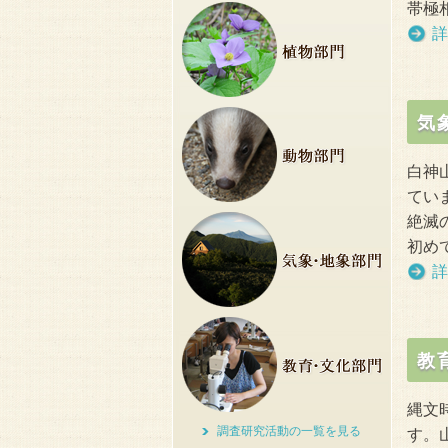
帯極
詳
気
白神
てい
絶滅
初め
詳
教
縄文
調査研究活動の一覧を見る
す。