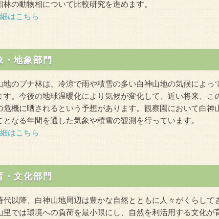
相林の動物相について比較研究を進めます。
細はこちら
象・地象部門
山地のブナ林は、冷涼で雨や積雪の多い白神山地の気候によっ
ます。今後の地球温暖化により気候が変化して、近い将来、こ
の危機に晒されるという予想があります。観察園において白神
てとなる年間を通した気象や積雪の観測を行っています。
細はこちら
育・文化部門
時代以降、白神山地周辺は豊かな自然とともに人々がくらして
山里では環境への負荷を最小限にし、自然を利活用する文化が