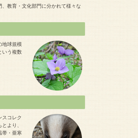
門、教育・文化部門に分かれて様々な
の地球規模
という複数
ンスコレク
もとより、
温帯・亜寒