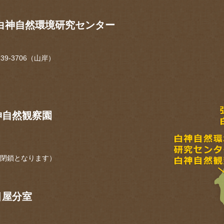
白神自然環境研究センター
-39-3706（山岸）
。
神自然観察園
め閉鎖となります）
目屋分室