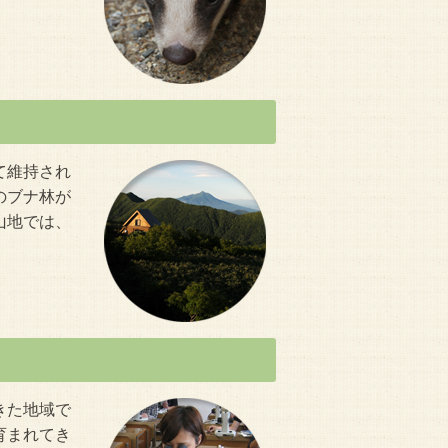
て維持され
のブナ林が
山地では、
きた地域で
育まれてき