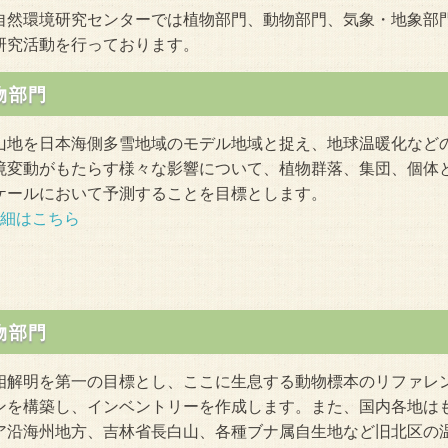
自然環境研究センターでは植物部門、動物部門、気象・地象部
研究活動を行っております。
物部門
山地を日本海側多雪地域のモデル地域と捉え、地球温暖化など
境変動がもたらす様々な影響について、植物群落、集団、個体
ケールにおいて予測することを目標とします。
細はこちら
物部門
相解明を第一の目標とし、ここに生息する動物標本のリファレ
ンを構築し、インベントリーを作成します。また、国内各地は
ア沿海州地方、吉林省長白山、各種ブナ属自生地など旧北区の