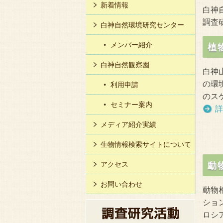
新着情報
白神
調査
白神自然環境研究センター
メンバー紹介
植
白神自然観察園
白神
の環
利用申請
のス
セミナー案内
詳
メディア紹介実績
生物情報検索サイトについて
アクセス
動
お問い合わせ
動物
ショ
ロシ