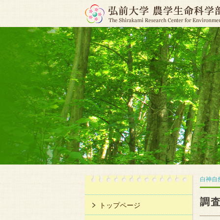
白神自
調
トップページ