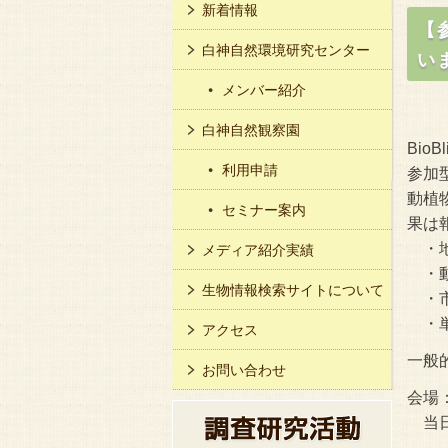
新着情報
【
白神自然環境研究センター
い
メンバー紹介
白神自然観察園
Bi
利用申請
参加
動植
セミナー案内
果は
・地
メディア紹介実績
・動
生物情報検索サイトについて
・市
・単
アクセス
一般
お問い合わせ
会場
当日