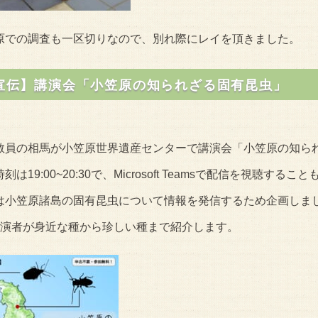
原での調査も一区切りなので、別れ際にレイを頂きました。
宣伝】講演会「小笠原の知られざる固有昆虫」
教員の相馬が小笠原世界遺産センターで講演会「小笠原の知ら
刻は19:00~20:30で、Microsoft Teamsで配信を視聴する
は小笠原諸島の固有昆虫について情報を発信するため企画しま
の演者が身近な種から珍しい種まで紹介します。