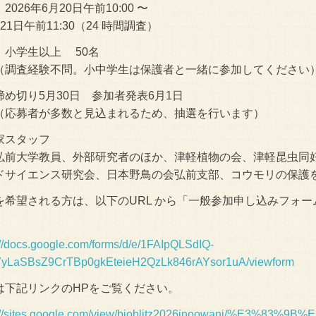
2026年6月20日午前10:00 〜
1日午前11:30（24 時間調査）
：小学生以上 50名
査経験不問。小中学生は保護者と一緒に参加してください
締め切り5月30日 参加者発表6月1日
募者が多数と見込まれるため、抽選を行います）
家スタッフ
大学教員、外部研究者のほか、津軽植物の会、津軽昆虫同好
ドサイエンス研究会、日本野鳥の会弘前支部、コウモリの保護
を希望される方は、以下のURL から「一般参加申し込みフォ
://docs.google.com/forms/d/e/1FAIpQLSdIQ-
7yLaSBsZ9CrTBp0gkEteieH2QzLk846rAYsor1uA/viewform
は下記リンクのHPをご覧ください。
s://sites.google.com/view/bioblitz2026inoowani/%E3%83