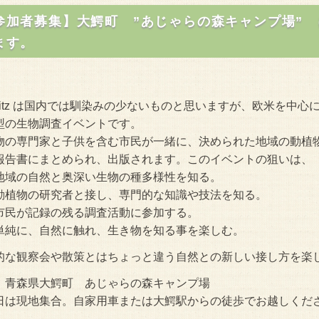
参加者募集】大鰐町 ”あじゃらの森キャンプ場” にて
ます。
oBlitz は国内では馴染みの少ないものと思いますが、欧米を
型の生物調査イベントです。
物の専門家と子供を含む市民が一緒に、決められた地域の動植物
報告書にまとめられ、出版されます。このイベントの狙いは、
域の自然と奥深い生物の種多様性を知る。
植物の研究者と接し、専門的な知識や技法を知る。
民が記録の残る調査活動に参加する。
純に、自然に触れ、生き物を知る事を楽しむ。
的な観察会や散策とはちょっと違う自然との新しい接し方を楽
：青森県大鰐町 あじゃらの森キャンプ場
は現地集合。自家用車または大鰐駅からの徒歩でお越しくだ