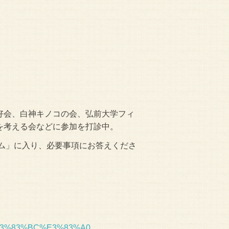
）
会、白神キノコの会、弘前大学フィ
を考える会などに参加を打診中。
ーム」に入り、必要事項にお答えくださ
%9B%E3%83%BC%E3%83%A0