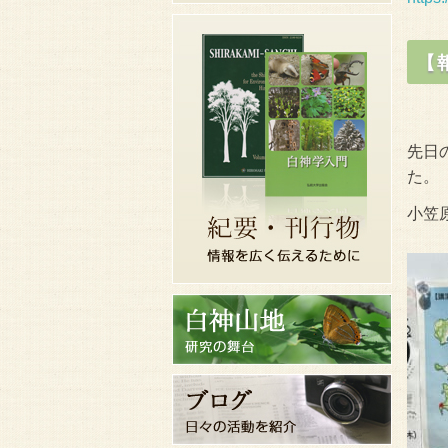
【
先日
た。
小笠