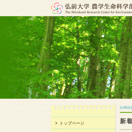
白神自
新
トップページ