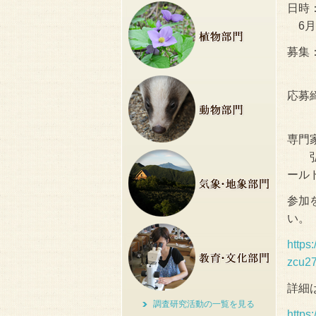
日時：
6月2
募集
（調
応募
（応
専門
弘前
ール
参加
い。
https
zcu2
詳細
調査研究活動の一覧を見る
http