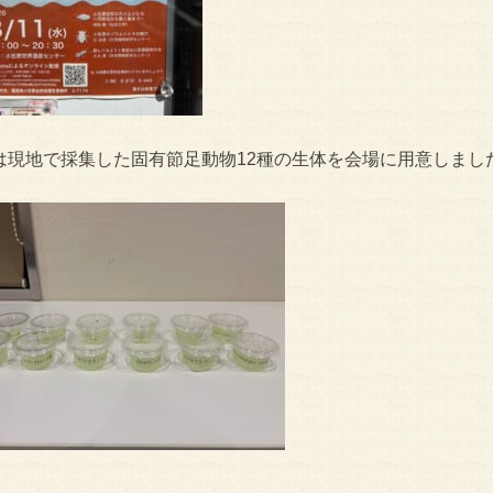
は現地で採集した固有節足動物12種の生体を会場に用意しまし