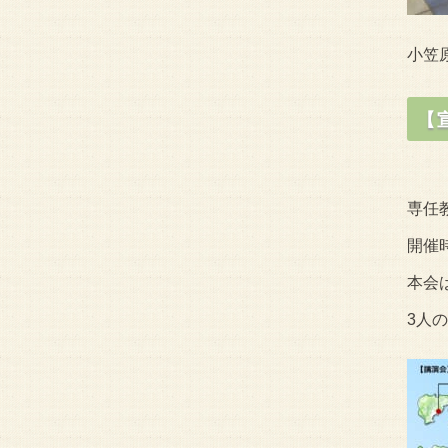
小笠
【
専任
開催時
本会
3人