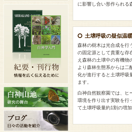
に影響し合い形作られる
土壌呼吸の疑似温
森林の樹木は光合成を行
の固定源として貴重な存
え森林の土壌中の有機物の
より森林生態系からは二
化が進行すると土壌呼吸
ます。
白神自然観察園では、ヒ
環境を作り出す実験を行
て土壌呼吸量約1割の増