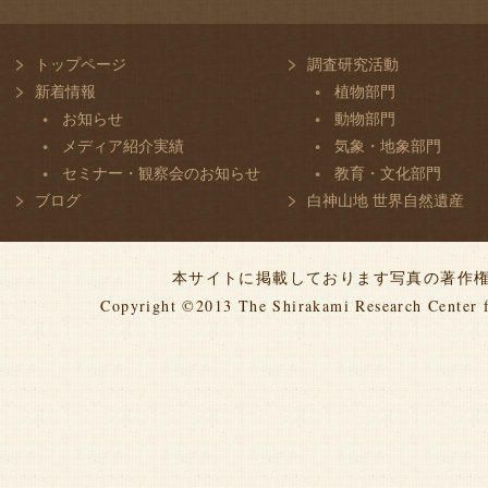
トップページ
調査研究活動
新着情報
植物部門
お知らせ
動物部門
メディア紹介実績
気象・地象部門
セミナー・観察会のお知らせ
教育・文化部門
ブログ
白神山地 世界自然遺産
本サイトに掲載しております写真の著作
Copyright ©2013
The Shirakami Research Center 