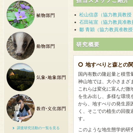
担当スタッフご紹介
松山信彦（協力教員教授
石田祐宣（協力教員准教
鄒 青穎（協力教員准教
研究概要
地すべりと森との
国内有数の隆起量と積雪
神山地では、大小さまざ
これらは変化に富んだ微
を生み出し、多様な環境
から、地すべりの発生原
く、そこでの植生の回復
す。
調査研究活動の一覧を見る
このような地生態学的研