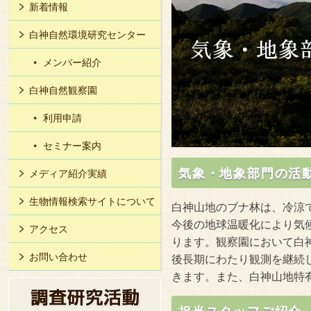
新着情報
白神自然環境研究センター
メンバー紹介
白神自然観察園
利用申請
セミナー案内
気象・地象部門の活
メディア紹介実績
生物情報検索サイトについて
白神山地のブナ林は、冷涼
今後の地球温暖化により気
アクセス
ります。観察園において白
お問い合わせ
後長期にわたり観測を継続
きます。また、白神山地特