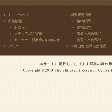
トップページ
調査研究活動
新着情報
植物部門
お知らせ
動物部門
メディア紹介実績
気象・地象部門
セミナー・観察会のお知らせ
教育・文化部門
ブログ
白神山地 世界自然遺産
本サイトに掲載しております写真の著作
Copyright ©2013
The Shirakami Research Center 